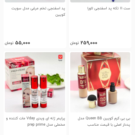
ست 11 تکه پد اسفنجی لاورا
پد اسفنجی تخم مرغی مدل سویت
کویین
55,000
259,000
تومان
تومان
بی بی کرم کویین Queen BB مدل
پرایمر ژله ای ویدی Vday مات کننده و
پددار اصلی با قیمت مناسب
مخملی مدل prep prime