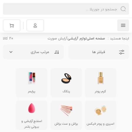
اینجا هستید :
صفحه اصلی
لوازم آرایشی
آرایش صورت
20
کالا
فیلتر ها
کرم پودر
پنکک
پرایمر
اسفنج آرایشی و
اسپری و پودر فیکس
براش و ست براش
بیوتی بلندر