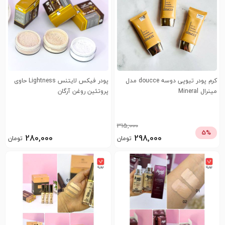
کرم پودر تیوپی دوسه doucce مدل
پودر فیکس لایتنس Lightness حاوی
مینرال Mineral
پروتئین روغن آرگان
315,000
5%
280,000
298,000
تومان
تومان