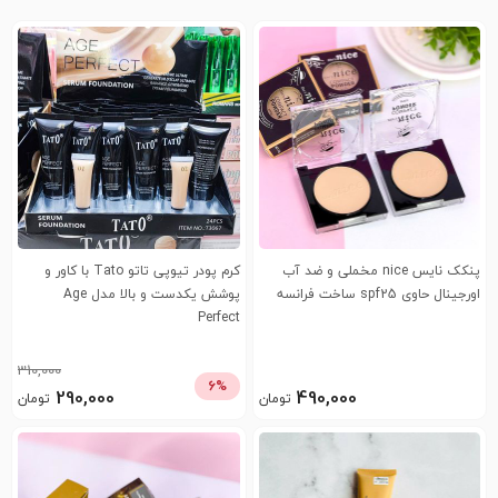
پنکک نایس nice مخملی و ضد آب
کرم پودر تیوپی تاتو Tato با کاور و
اورجینال حاوی spf25 ساخت فرانسه
پوشش یکدست و بالا مدل Age
Perfect
310,000
6%
290,000
490,000
تومان
تومان