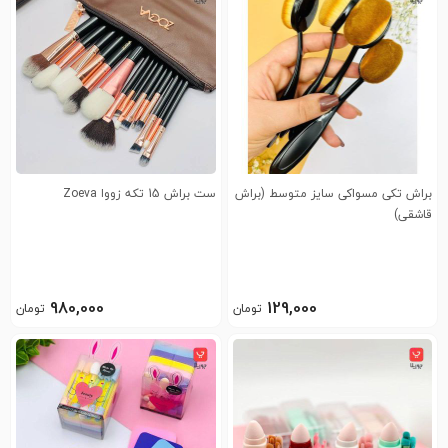
براش تکی مسواکی سایز متوسط (براش
ست براش 15 تکه زووا Zoeva
قاشقی)
980,000
129,000
تومان
تومان