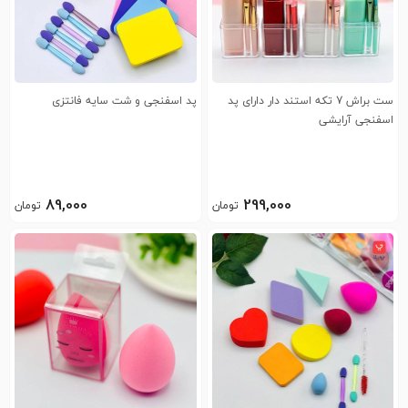
ست براش 7 تکه استند دار دارای پد
پد اسفنجی و شت سایه فانتزی
اسفنجی آرایشی
89,000
299,000
تومان
تومان