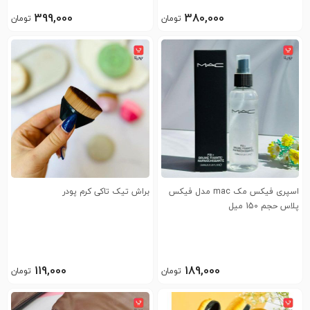
399,000
380,000
تومان
تومان
اسپری فیکس مک mac مدل فیکس
براش تیک تاکی کرم پودر
پلاس حجم 150 میل
119,000
189,000
تومان
تومان